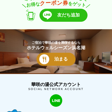
ー
券
ン
ポ
ク
を
な
ゲ
得
ッ
お
ト
＼
／
友だち追加
ご宿泊で華咲の湯を満喫するなら
ホテルウェルシーズン浜名湖
泊まる
華咲の湯公式アカウント
SOCIAL NETWORK ACCOUNT