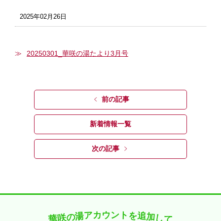
2025年02月26日
20250301_華咲の湯たより3月号
前の記事
新着情報一覧
次の記事
カ
ト
ウ
ン
ア
を
湯
追
の
加
咲
し
華
て